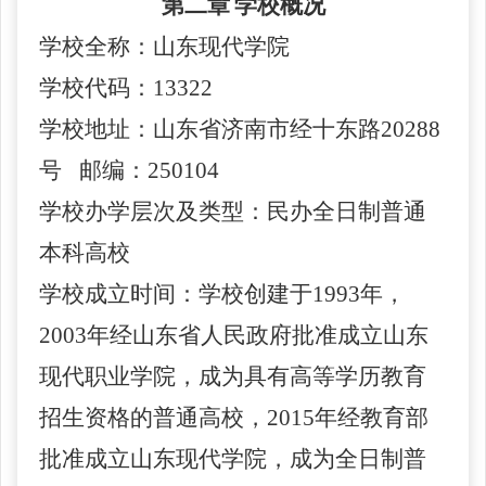
第二章
学
校
概况
学
校
全称：山东现代学院
学
校
代码：
13322
学
校
地址：山东省济南市经十东路
20288
号
邮编：
250104
学
校
办学层次及类型：民办全日制普通
本科高校
学
校
成立时间：学
校
创建于
1993年，
2003年经山东省人民政府批准成立山东
现代职业学院，成为具有高等学历教育
招生资格的
普通高校，
2015年经教育部
批准成立山东现代学院，成为全日制普