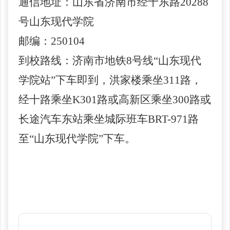
通信地址：山东省济南市经十东路
20288
号山东现代
学
院
邮编：
250104
到校路线：
济南
市地
铁
8
号
线
“
山东
现代
学院
站
”
下
车
即
到
，
洪家楼乘坐
311路，
经十路乘坐K301路
或高新区乘坐
300
路或
长途汽车东站乘坐城际班车
BRT-971路
至“山东现代学院”下车。