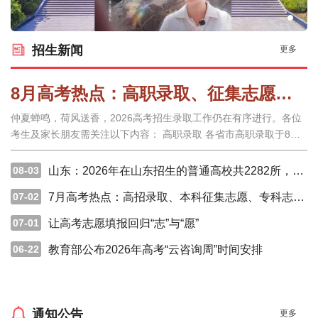
招生新闻
更多
8月高考热点：高职录取、征集志愿、警惕招生诈骗、了解学生资助政策
仲夏蝉鸣，荷风送香，2026高考招生录取工作仍在有序进行。各位
考生及家长朋友需关注以下内容： 高职录取 各省市高职录取于8月
陆续开始。湖北、甘肃、宁夏等省份将于8月进行高职（专科）批次
志愿填报，考生须在规定时间内按要求进行志愿填报，并关注录取
08-03
山东：2026年在山东招生的普通高校共2282所，共录取考生872368人
进程，及时查询录取结果。点击查看2026年各省市高考录
07-02
7月高考热点：高招录取、本科征集志愿、专科志愿填报、高校寄送录取通知书
07-01
让高考志愿填报回归“志”与“愿”
06-22
教育部公布2026年高考“云咨询周”时间安排
通知公告
更多