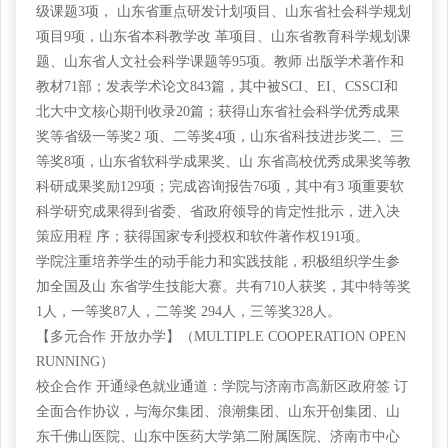
级课题
3项， 山东省重点研发计划项目、山东省社会科学规划
项目9项，山东省本科教学改 革项目、山东省教育科学规划课
题、山东省人文社会科学课题等95项。教师 出版学术著作和
教材71部；发表学术论文843篇，其中被SCI、EI、CSSCI和
北大中文核心期刊收录20篇；获得山东省社会科学优秀成果
奖等省级一等奖2 项、二等奖4项，山东省科技进步奖二、三
等奖8项，山东省软科学成果奖、山 东省高校优秀成果奖等教
科研成果奖励129项；完成咨询报告76项，其中有3 项重要软
科学研究成果得到省委、省政府领导的肯定性批示，进入决
策应用程 序；获得国家专利授权和软件著作权191项。
学院注重培养学生的动手能力和实践技能，积极组织学生参
加全国及山
东省学生技能大赛。共有710人获奖，其中特等奖
1人，一等奖87人，二等奖 294人，三等奖328人。
【多元合作
开放办学】（MULTIPLE COOPERATION OPEN
RUNNING）
校企合作
开通绿色就业通道：学院与济南市高新区政府签 订
全面合作协议，与海尔集团、浪潮集团、山东开创集团、山
东千佛山医院、山东中医药大学第二附属医院、济南市中心