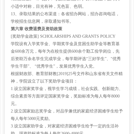
小适中对称，目光有神，无色盲、色弱。
13、录取结果的公布渠道：各省招办网站，招办咨询电话，
学校招生信息网，录取通知书等。
第六章
收费退费及资助政策
[奖助学金政策] SCHOLARSHIPS AND GRANTS POLICY
学院设有入学奖学金、学期奖学金及贫困生助学金等教育基
金
600余万元，每年为在校生提供600余个勤工俭学岗位，先
后资助万余名学生完成学业，每学期评选“三好学生”、“优秀
学生干部”、 “优秀学生”，发展优秀学生入党。
根据财政部、教育部财教
[2019]25号文件和山东省有关文件精
神，学院设立了以下奖助学金项目：
1.设立国家奖学金，视学生学习成绩，社会实践、创新能力、
综合素质等方面评定国家奖学金，奖励标准为每人每年8000
元。
2.设立国家励志奖学金，对品学兼优的家庭经济困难学生给予
每人每年5000元奖励。
3.设立国家助学金，对家庭经济困难学生给予一定的生活补
助，现资助标准为每人每年2600-4000元。