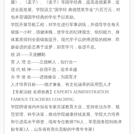
庸》、《孟子》、《老子》等国学经典，提高道德素养，促
进全面发展。学院设立“国学经 典德慧奖学金”六百万元，对
包本背诵国学经典的学生予以奖励。
学院开展导航工程，对学生进行军事训练，并倡导学生每天
锻炼一小时，强健体魄，使学生的纪律观念、组织能力、身
体素质得到全面锻炼提升。现代学子以拼搏进取的精神、昂
扬奋进的姿态勇于追梦，刻苦学习，奋进不息。
校
训——天道酬勤
育
人 理 念——立德树人，知行合一
现
代 精 神——自强不息，追求卓越
办
学 使 命——进德修业，为国育才
人才培养目标
——德才兼备、有文化涵养的应用型人才
【专家治校
名师执教】EXPERTS ADMINISTRATION
FAMOUS TEACHERS COACHING
学院聘请省内外知名专家共谋教育大业，坚持依法办学、规
范管理、科学决策，推动学院健康持续发展。学院大力培养
和引进高水平师资，现有专任教师
796人，享受国务院特殊津
贴专家2人，山东省有突出贡献的中青年专家1