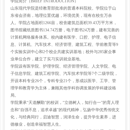
学院简介（
BRIEF INTRODUCTION）
山东现代学院是经教育部批准的普通本科院校。学院位于山
东省会济南，地理位置优越，环境优美，现有在校生万余
人。学院占地面积
1266亩，校舍建筑总面积39.43万平方米，
图书馆藏纸质图书134.74万册，电子图书24万册，建有完善的
计算机网络服务体系。校内建有医学、口腔、护理、电子信
息、计算机、汽车技术、经济管理、建筑工程、学前教育等9
个实验实训中心和2个校企共建实训基地；校外与285家企事
业单位合作，建立了实习实训就业基地。
学院设有医学院、护理学院、经济管理学院、人文学院、电
子信息学院、建筑工程学院、汽车技术学院等
7个二级学院，
开设本科专业26个，专科专业21个，形成以医学、工学、管
理学和教育学为主体，兼顾其他学科协调发展的学科建设格
局。
学院秉承
“天道酬勤”的校训，“立德树人，知行合一”的育人理
念和“自强不息，追求卓越”的现代精神，弘扬中华优秀传统文
化，与经典同行，启迪智慧，润泽生命，提升学生素养，进
德修业，创造幸福智慧人生。