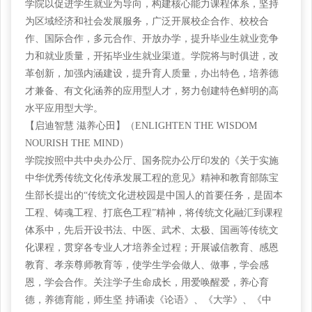
学院以促进学生就业为导向，构建核心能力课程体系，坚持
为区域经济和社会发展服务，广泛开展校企合作、校校合
作、国际合作，多元合作、开放办学，提升毕业生就业竞争
力和就业质量，开拓毕业生就业渠道。学院将与时俱进，改
革创新，加强内涵建设，提升育人质量，办出特色，培养德
才兼备、有文化涵养的应用型人才，努力创建特色鲜明的高
水平应用型大学。
【启迪智慧
滋养心田】（ENLIGHTEN THE WISDOM
NOURISH THE MIND）
学院按照中共中央办公厅、国务院办公厅印发的《关于实施
中华优秀传统文化传承发展工程的意见》精神和教育部陈宝
生部长提出的
“传统文化进校园是中国人的首要任务，是固本
工程、铸魂工程、打底色工程”精神，将传统文化融汇到课程
体系中，先后开设书法、中医、武术、太极、国画等传统文
化课程，贯穿各专业人才培养全过程；开展诚信教育、感恩
教育、孝亲尊师教育等，使学生学会做人、做事，学会感
恩，学会合作。关注学子生命成长，用爱唤醒爱，养心育
德，养德育能，师生坚 持诵读《论语》、《大学》、《中