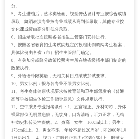
分。
5、考生进档后，艺术类绘画、视觉传达设计专业按综合成绩
录取，舞蹈表演专业按专业成绩从高到低录取，其他专业按
文化课成绩由高分到低分录取。
6、招生录取批次按照各省招生主管部门安排进行。
7、按照各省教育招生考试院规定的投档比例调阅考生档案，
具体比例由各省（市）招生主管部门确定。
8、有关加分或降分政策按照考生所在地省级招生部门制定的
政策执行。
9、外语语种限英语，无相关科目成绩或加试要求。
10、男女比例：报考各专业不限男女比例。
11、考生身体健康状况要求按教育部和卫生部颁发的《普通
高等学校招生体检工作指导意见》文件规定执行。
12、空中乘务专业报考条件：1、五官端正、身材匀称，身体
裸露部位无明显疤痕，无纹身，口齿清晰，听力正常，无精
神病史和传染性疾病。2、身高：女生：160cm以上；男生：
173cm以上。3、男女不限，年龄不超过20周岁，即2000年1月
1日后出生。 4、视力：每眼矫正视力c字表0.5以上，眼球大