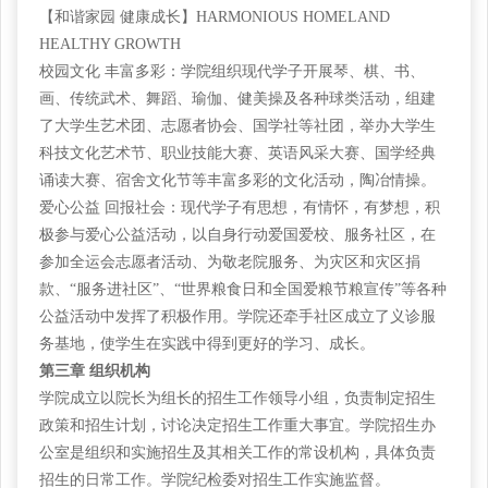
【和谐家园
健康成长】HARMONIOUS HOMELAND
HEALTHY GROWTH
校园文化
丰富多彩：学院组织现代学子开展琴、棋、书、
画、传统武术、舞蹈、瑜伽、健美操及各种球类活动，组建
了大学生艺术团、志愿者协会、国学社等社团，举办大学生
科技文化艺术节、职业技能大赛、英语风采大赛、国学经典
诵读大赛、宿舍文化节等丰富多彩的文化活动，陶冶情操。
爱心公益
回报社会：现代学子有思想，有情怀，有梦想，积
极参与爱心公益活动，以自身行动爱国爱校、服务社区，在
参加全运会志愿者活动、为敬老院服务、为灾区和灾区捐
款、“服务进社区”、“世界
粮食日
和全国爱粮节粮宣传
”等各种
公益活动中发挥了积极作用。学院还牵手社区成立了义诊服
务基地，使学生在实践中得到更好的学习、成长。
第三章
组织机构
学院成立以院长为组长的招生工作领导小组，负责制定招生
政策和招生计划，讨论决定招生工作重大事宜。学院招生办
公室是组织和实施招生及其相关工作的常设机构，具体负责
招生的日常工作。学院纪检委对招生工作实施监督。