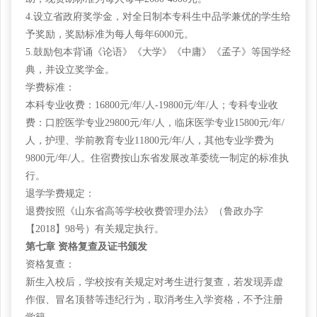
4.设立省政府奖学金，对全日制本专科生中品学兼优的学生给
予奖励，奖励标准为每人每年6000元。
5.鼓励包本背诵《论语》《大学》《中庸》《孟子》等国学经
典，并设立奖学金。
学费标准：
本科专业收费：
16800元/年/人-19800元/年/人；专科专业收
费：口腔医学专业29800元/年/人，临床医学专业15800元/年/
人，护理、学前教育专业11800元/年/人，其他专业学费为
9800元/年/人。住宿费按山东省发展改革委统一制定的标准执
行。
退学学费规定：
退费按照《山东省高等学校收费管理办法》（鲁政办字
【
2018】98号）有关规定执行。
第七章
资格复查及证书颁发
资格复查：
新生入校后，学校按有关规定对考生进行复查，若发现弄虚
作假、冒名顶替等违纪行为，取消考生入学资格，不予注册