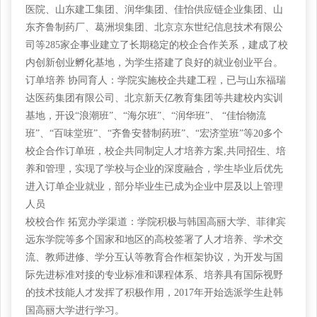
医院、山东建工集团、润华集团、佳怡供应链企业集团、山
东齐鲁制药厂、葛洲坝集团、北京京东世纪信息技术有限公
司等285家企事业建立了长期稳定的校企合作关系，建成了校
内创新创业孵化基地，为学生搭建了良好的就业创业平台。
订单培养
协同育人：学院实施校企共建工程，已与山东福瑞
达医药集团有限公司、北京新天亿教育集团等共建校内实训
基地，开设“浪潮班”、“海尔班”、“润华班”、 “佳怡物流
班”、“百味堂班”、“齐鲁安替制药班”、“宏济堂班”等20多个
校企合作订单班，校企共同制定人才培养方案,共同招生、培
养和管理，实现了学校与企业的深度融合，学生毕业后优先
进入订单企业就业，部分毕业生已成为企业中层及以上管理
人员
校校合作
拓宽办学渠道：学院积极与韩国高丽大学、菲律宾
远东学院等多个国家和地区的高校签署了人才培养、学术交
流、教师进修、学分互认等教育合作框架协议，为开发与国
际先进标准对接的专业标准和课程体系、培养具有国际视野
的技术技能人才发挥了积极作用，2017年开始选派学生赴韩
国高丽大学进行学习。