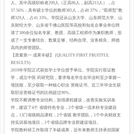
人。其中高级职称者
299人（正高86人，副高213人），占
37.56%；具有硕士学位的教师385人，占48.37%；“双师型”教
师329人，占41.33%。学院还从山东大学、山东师范大学、山
东财经大学、山东省千佛山医院等高校和知名企事业单位聘
请了300余位知名专家、教授、高级工程师作为兼职教师，形
成了一支专兼结合、数量足够、结构合理、业务精良、师德
高尚的师资团队。
【质量第一
成果丰硕】 (QUALITY FIRST FRUITFUL
RESULTS)
2019年学院正式获批学士学位授予单位。学院实行双证教
学，成立中医 药研究院，要求每名学生在毕业时至少掌握一
项技能，至少获取一种核心职业 资格证书。近三年毕业生获
取职业资格证书的比例超过90%。
学院不断调整专业结构，加强课程建设，改善实验实训条
件，建设了
4个 省级特色专业，2个省级一流本科专业建设
点，13门省级精品课程，2个省级 教学团队，1个中央财政支
持实训基地项目，1个省级品牌专业群建设项目。
学院教科研工作取得了丰硕成果，近年来教师主持承担国家