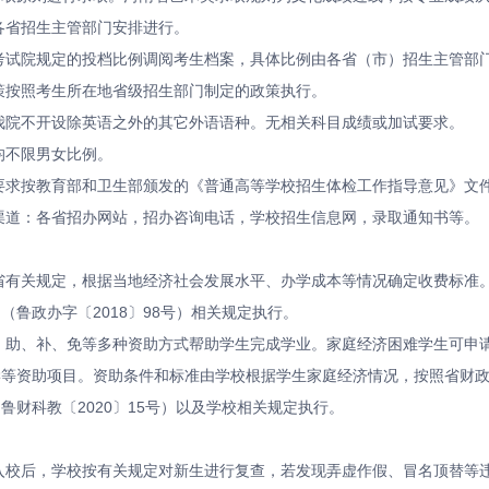
各省招生主管部门安排进行。
考试院规定的投档比例调阅考生档案，具体比例由各省（市）招生主管部
策按照考生所在地省级招生部门制定的政策执行。
我院不开设除英语之外的其它外语语种。无相关科目成绩或加试要求。
均不限男女比例。
要求按教育部和卫生部颁发的《普通高等学校招生体检工作指导意见》文
渠道：各省招办网站，招办咨询电话，学校招生信息网，录取通知书等。
省有关规定，根据当地经济社会发展水平、办学成本等情况确定收费标准
（鲁政办字〔2018〕98号）相关规定执行。
助、补、免等多种资助方式帮助学生完成学业。家庭经济困难学生可申请
等资助项目。资助条件和标准由学校根据学生家庭经济情况，按照省财政
鲁财科教〔2020〕15号）以及学校相关规定执行。
入校后，学校按有关规定对新生进行复查，若发现弄虚作假、冒名顶替等