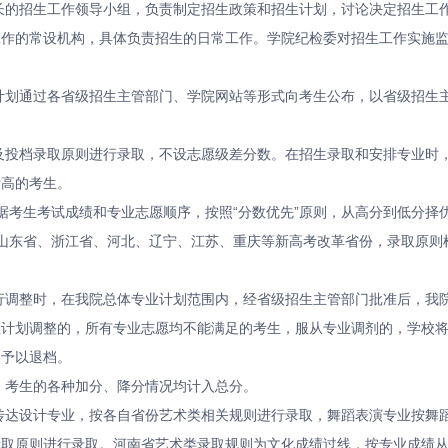
长的招生工作领导小组，负责制定招生政策和招生计划，讨论决定招生工
工作的常设机构，具体负责招生的日常工作。学院纪检委对招生工作实施
计划通过各省级招生主管部门、学院网站等形式向考生公布，以省级招生
及投档录取原则进行录取，不设志愿级差分数。在招生录取和安排专业时
绩高的考生。
据考生考试成绩和专业志愿顺序，按照“分数优先”原则，从高分到低分择
山东省、浙江省、河北、辽宁、江苏、重庆等新高考改革省份，录取原则
行调整时，在我院总体专业计划范围内，经省级招生主管部门批准后，我
业计划调整的，所有专业志愿均不能满足的考生，服从专业调剂的，学校
，予以退档。
，考生的各种加分、降分情况均计入总分。
传达设计专业，按各自省份艺术类相关规则进行录取，舞蹈表演专业按舞
录取原则进行录取。河南省艺术类录取规则为文化成绩过线，按专业成绩