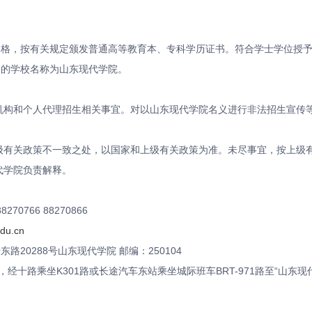
合格，按有关规定颁发普通高等教育本、专科学历证书。符合学士学位授
书的学校名称为山东现代学院。
机构和个人代理招生相关事宜。对以山东现代学院名义进行非法招生宣传
级有关政策不一致之处，以国家和上级有关政策为准。未尽事宜，按上级
代学院负责解释。
88270766 88270866
edu.cn
十东路
20288号山东现代学院 邮编：250104
路，经十路乘坐K301路或长途汽车东站乘坐城际班车BRT-971路至“山东现