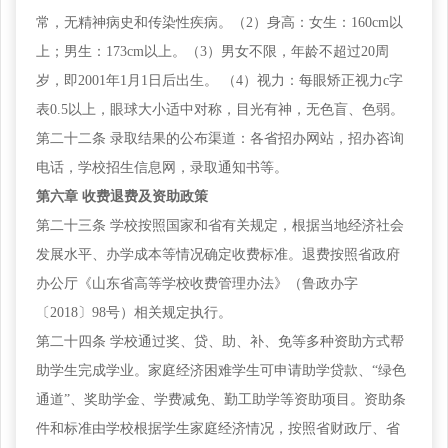
常，无精神病史和传染性疾病。（2）身高：女生：160cm以
上；男生：173cm以上。（3）男女不限，年龄不超过20周
岁，即2001年1月1日后出生。 （4）视力：每眼矫正视力c字
表0.5以上，眼球大小适中对称，目光有神，无色盲、色弱。
第二十二条
录取结果的公布渠道：各省招办网站，招办咨询
电话，学校招生信息网，录取通知书等。
第六章
收费退费及资助政策
第二十三条
学校按照国家和省有关规定，根据当地经济社会
发展水平、办学成本等情况确定收费标准。退费按照省政府
办公厅《山东省高等学校收费管理办法》（鲁政办字
〔2018〕98号）相关规定执行。
第二十四条
学校通过奖、贷、助、补、免等多种资助方式帮
助学生完成学业。家庭经济困难学生可申请助学贷款、“绿色
通道”、奖助学金、学费减免、勤工助学等资助项目。资助条
件和标准由学校根据学生家庭经济情况，按照省财政厅、省