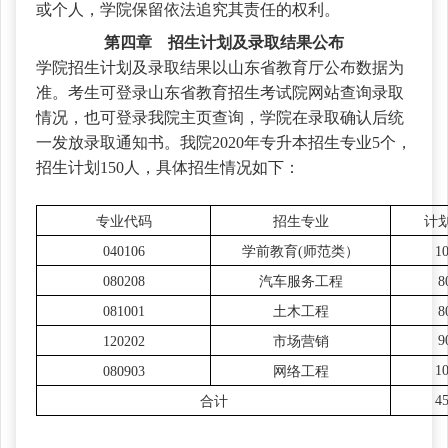
或个人，学院保留依法追究其责任的权利。
第四章 招生计划及录取结果公布
学院招生计划及录取结果以山东省教育厅公布数据为
准。考生可登录山东省教育招生考试院网站查询录取
情况，也可登录我院主页查询，学院在录取确认后统
一发放录取通知书。我院
2020年专升本招生专业5个，
招生计划150人，具体招生情况如下：
专业代码
招生专业
计
040106
学前教育(师范类）
1
080208
汽车服务工程
8
081001
土木工程
8
9
120202
市场营销
1
080903
网络工程
4
合计