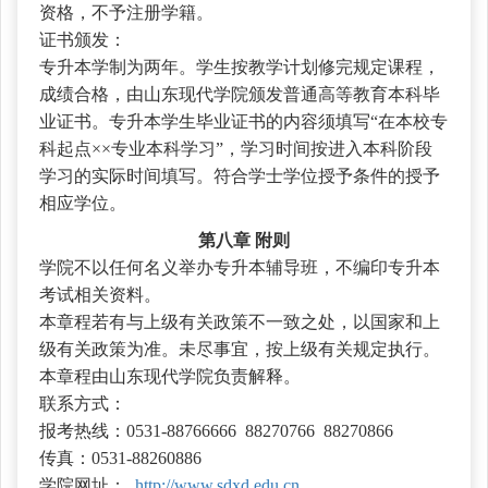
资格，不予注册学籍。
证书颁发：
专升本学制为两年。学生按教学计划修完规定课程，
成绩合格，由山东现代学院颁发普通高等教育本科毕
业证书。专升本学生毕业证书的内容须填写
“在本校专
科起点××专业本科学习”，学习时间按进入本科阶段
学习的实际时间填写。符合学士学位授予条件的授予
相应学位。
第八章
附则
学院不以任何名义举办专升本辅导班，不编印专升本
考试相关资料。
本章程若有与上级有关政策不一致之处，以国家和上
级有关政策为准。未尽事宜，按上级有关规定执行。
本章程由山东现代学院负责解释。
联系方式：
报考热线：
0531-88766666
88270766
88270866
传真：
0531-88260886
学院网址：
http://www.sdxd.edu.cn