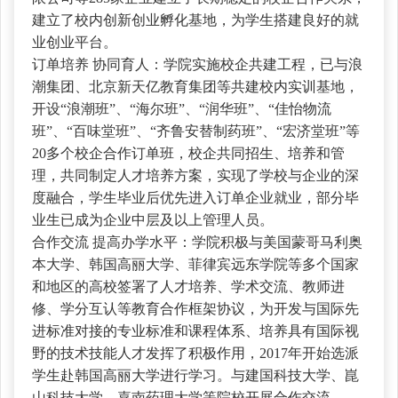
建立了校内创新创业孵化基地，为学生搭建良好的就
业创业平台。
订单培养
协同育人：学院实施校企共建工程，已与浪
潮集团、北京新天亿教育集团等共建校内实训基地，
开设“浪潮班”、“海尔班”、“润华班”、“佳怡物流
班”、“百味堂班”、“齐鲁安替制药班”、“宏济堂班”等
20多个校企合作订单班，校企共同招生、培养和管
理，共同制定人才培养方案，实现了学校与企业的深
度融合，学生毕业后优先进入订单企业就业，部分毕
业生已成为企业中层及以上管理人员。
合作交流
提高办学水平：学院积极与美国蒙哥马利奥
本大学、韩国高丽大学、菲律宾远东学院等多个国家
和地区的高校签署了人才培养、学术交流、教师进
修、学分互认等教育合作框架协议，为开发与国际先
进标准对接的专业标准和课程体系、培养具有国际视
野的技术技能人才发挥了积极作用，2017年开始选派
学生赴韩国高丽大学进行学习。与建国科技大学、崑
山科技大学、嘉南药理大学等院校开展合作交流。