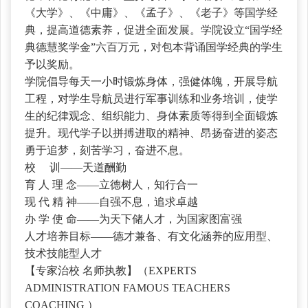
《大学》、《中庸》、《孟子》、《老子》等国学经
典，提高道德素养，促进全面发展。学院设立“国学经
典德慧奖学金”六百万元，对包本背诵国学经典的学生
予以奖励。
学院倡导每天一小时锻炼身体，强健体魄，开展导航
工程，对学生导航员进行军事训练和业务培训，使学
生的纪律观念、组织能力、身体素质等得到全面锻炼
提升。现代学子以拼搏进取的精神、昂扬奋进的姿态
勇于追梦，刻苦学习，奋进不息。
校
训——天道酬勤
育
人 理 念——立德树人，知行合一
现
代 精 神——自强不息，追求卓越
办
学 使 命——为天下储人才，为国家图富强
人才培养目标
——德才兼备、有文化涵养的应用型、
技术技能型人才
【专家治校
名师执教】（EXPERTS
ADMINISTRATION FAMOUS TEACHERS
COACHING ）