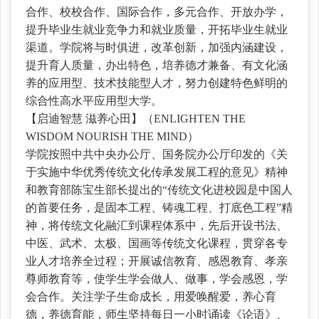
合作、校校合作、国际合作，多元合作、开放办学，
提升毕业生就业竞争力和就业质量，开拓毕业生就业
渠道。学院将与时俱进，改革创新，加强内涵建设，
提升育人质量，办出特色，培养德才兼备、有文化涵
养的应用型、技术技能型人才，努力创建特色鲜明的
综合性高水平应用型大学。
【启迪智慧
滋养心田】（ENLIGHTEN THE
WISDOM NOURISH THE MIND）
学院按照中共中央办公厅、国务院办公厅印发的《关
于实施中华优秀传统文化传承发展工程的意见》精神
和教育部陈宝生部长提出的
“传统文化进校园是中国人
的首要任务，是固本工程、铸魂工程、打底色工程”精
神，将传统文化融汇到课程体系中，先后开设书法、
中医、武术、太极、国画等传统文化课程，贯穿各专
业人才培养全过程；开展诚信教育、感恩教育、孝亲
尊师教育等，使学生学会做人、做事，学会感恩，学
会合作。关注学子生命成长，用爱唤醒爱，养心育
德，养德育能，师生坚持每日一小时诵读《论语》、