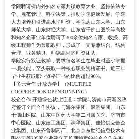
学院聘请省内外知名专家共谋教育大业，坚持依法办
学、规范管理、科学决策，推动学院健康发展。学院
大力培养和引进高水平师资，学院从山东大学、山东
师范大学、山东财经大学、山东省千佛山医院等高校
和知名企事业单位聘请了
300余位知名专家、教授、高
级工程师作为兼职教师，形成了一支专兼结合、结构
合理、业务精良、师德高尚的师资团队。
学院实行双证教学，要求每名学生在毕业时至少掌握
一项技能，至少获取一种核心职业资格证书。近三年
毕业生获取职业资格证书的比例超过
90%。
【多元合作
开放办学】（MULTIPLE
COOPERATION OPENRUNNING）
校企合作
开通绿色就业通道：学院与济南市高新区政
府签订全面合作协议，与海尔集团、浪潮集团、山东
千佛山医院、山东中医药大学第二附属医院、济南市
中心医院、山东建工集团、润华集团、佳怡供应链企
业集团、山东齐鲁制药厂、北京京东世纪信息技术有
限公司等285家企业建立了长期稳定的校企合作关系，