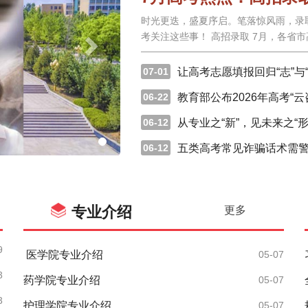
时光更迭，盛夏序启。笔落惊风雨，录
考关注这些事！ 高招录取 7月，各省市高招录取陆续开始，具体时间请查询2026年各省市录取日
程。考生和家长可关注各批次录取进程
并通过政治考核的考生，注意根
07-01
让高考志愿填报回归“志”与“
06-22
教育部公布2026年高考“
06-12
从专业之“新”，见未来之“形
06-12
五类高考常见诈骗话术需
专业介绍
更多
9
医学院专业介绍
05-07
3
药学院专业介绍
05-07
3
护理学院专业介绍
05-07