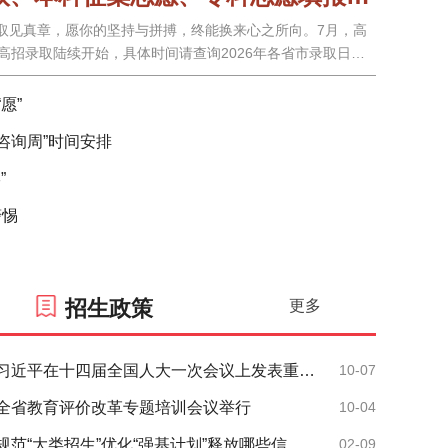
取见真章，愿你的坚持与拼搏，终能换来心之所向。7月，高
，及时查询录取结果。另外，参加公安、军队院校等类型招生
愿”
云咨询周”时间安排
”
警惕
招生政策
更多
习近平在十四届全国人大一次会议上发表重要讲话。
10-07
全省教育评价改革专题培训会议举行
10-04
规范“大类招生”优化“强基计划”释放哪些信号？
02-09