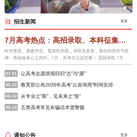
招生新闻
更多
7月高考热点：高招录取、本科征集志愿、专科志愿填报、高校寄送录取通知书
时光更迭，盛夏序启。笔落惊风雨，录取见真章，愿你的坚持与拼
搏，终能换来心之所向。7月，高考关注这些事！ 高招录取 7月，各
省市高招录取陆续开始，具体时间请查询2026年各省市录取日程。
考生和家长可关注各批次录取进程，及时查询录取结果。另外，参
07-01
让高考志愿填报回归“志”与“愿”
加公安、军队院校等类型招生并通过政治考核的考生，注意根
06-22
教育部公布2026年高考“云咨询周”时间安排
06-12
从专业之“新”，见未来之“形”
06-12
五类高考常见诈骗话术需警惕
通知公告
更多